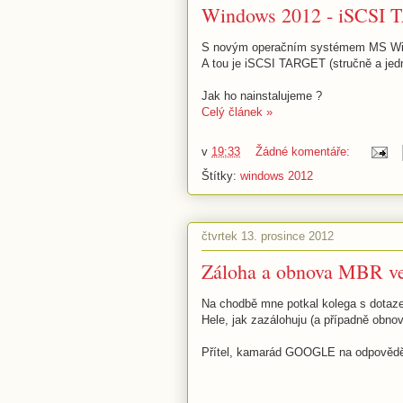
Windows 2012 - iSCSI 
S novým operačním systémem MS Windo
A tou je iSCSI TARGET (stručně a j
Jak ho nainstalujeme ?
Celý článek »
v
19:33
Žádné komentáře:
Štítky:
windows 2012
čtvrtek 13. prosince 2012
Záloha a obnova MBR v
Na chodbě mne potkal kolega s dotaz
Hele, jak zazálohuju (a případně ob
Přítel, kamarád GOOGLE na odpověděl