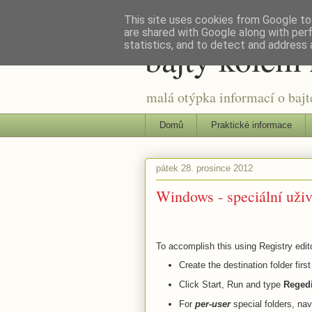
This site uses cookies from Google to 
are shared with Google along with per
bajty kolem 
statistics, and to detect and address 
malá otýpka informací o bajte
Domů
Praktické informace
pátek 28. prosince 2012
Windows - speciální uživ
To accomplish this using Registry edito
Create the destination folder first
Click Start, Run and type
Regedi
For
per-user
special folders, navi