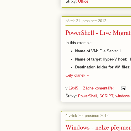
Štítky:
Office
pátek 21. prosince 2012
PowerShell - Live Migrat
In this example:
Name of VM:
File Server 1
Name of target Hyper-V host:
H
Destination folder for VM files:
Celý článek »
v
19:45
Žádné komentáře:
Štítky:
PowerShell
,
SCRIPT
,
windows
čtvrtek 20. prosince 2012
Windows - nelze přejmeno