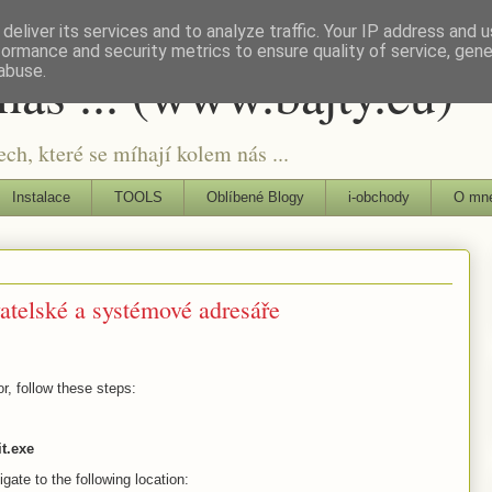
deliver its services and to analyze traffic. Your IP address and 
formance and security metrics to ensure quality of service, gen
nás ... (www.bajty.eu)
abuse.
ch, které se míhají kolem nás ...
Instalace
TOOLS
Oblíbené Blogy
i-obchody
O mne
atelské a systémové adresáře
r, follow these steps:
t.exe
gate to the following location: