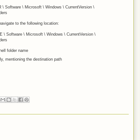
ftware \ Microsoft \ Windows \ CurrentVersion \
ders
avigate to the following location:
oftware \ Microsoft \ Windows \ CurrentVersion \
ders
hell folder name
y, mentioning the destination path