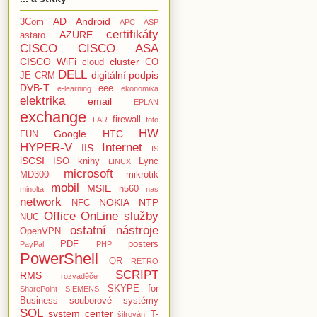
AD
Android
3Com
APC
ASP
certifikáty
AZURE
astaro
CISCO
CISCO ASA
CISCO WiFi
cluster
cloud
CO
DELL
digitální podpis
JE
CRM
DVB-T
eee
e-learning
ekonomika
elektrika
email
EPLAN
exchange
firewall
FAR
foto
HW
Google
HTC
FUN
HYPER-V
Internet
IIS
IS
iSCSI
ISO
knihy
Lync
LINUX
microsoft
MD300i
mikrotik
mobil
MSIE
n560
minolta
nas
network
NOKIA
NTP
NFC
Office
OnLine služby
NUC
ostatní nástroje
OpenVPN
PDF
posters
PayPal
PHP
PowerShell
QR
RETRO
SCRIPT
RMS
rozvaděče
SKYPE for
SharePoint
SIEMENS
Business
souborové systémy
SQL
system center
T-
šifrování