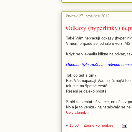
čtvrtek 27. prosince 2012
Odkazy (hyperlinky) nep
Také Vám nepracují odkazy (hyperlink
V mém případě se jednalo o verzi MS 
Když se v e-mailu klikne na odkaz, t
Operace byla zrušena z důvodu omezen
Tak co těď s tím?
Pok Vás napadají Vás nejrůznější teor
tak jste na špatné cestě.
Řešení je daleko prostší.
Stačí se zeptat uživatele, co dělo v p
No a je to venku - nainstalovaly se ně
Celý článek »
v
13:53
Žádné komentáře: