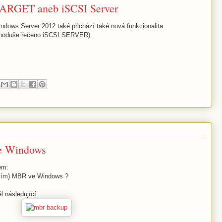
TARGET aneb iSCSI Server
ws Server 2012 také přichází také nová funkcionalita.
ednoduše řečeno iSCSI SERVER).
e Windows
em:
novím) MBR ve Windows ?
 následující: