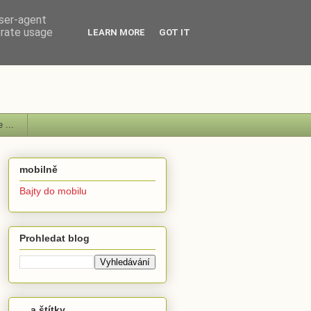
user-agent
erate usage
LEARN MORE
GOT IT
 ...
mobilně
Bajty do mobilu
Prohledat blog
... a štítky