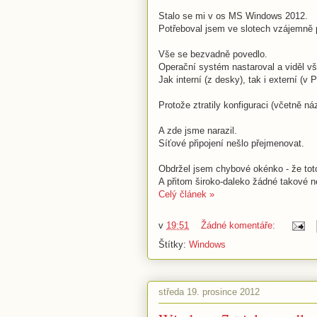
Stalo se mi v os MS Windows 2012.
Potřeboval jsem ve slotech vzájemně p
Vše se bezvadně povedlo.
Operační systém nastaroval a viděl vš
Jak interní (z desky), tak i externí (v 
Protože ztratily konfiguraci (včetně ná
A zde jsme narazil.
Síťové připojení nešlo přejmenovat.
Obdržel jsem chybové okénko - že toto 
A přitom široko-daleko žádné takové n
Celý článek »
v
19:51
Žádné komentáře:
Štítky:
Windows
středa 19. prosince 2012