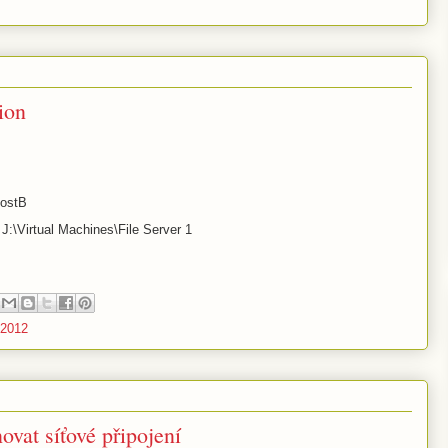
ion
ostB
J:\Virtual Machines\File Server 1
 2012
vat síťové připojení