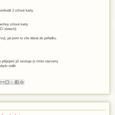
rohodit 2 síťové karty.
echny síťové karty.
PCI slotech).
zvu), jal jsem to vše dávat do pořádku.
připojení již existuje (s tímto názvem)
ebylo vidět.