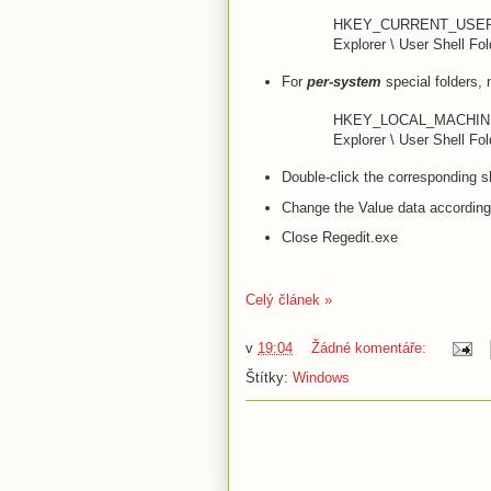
HKEY_CURRENT_USER \ So
Explorer \ User Shell Fol
For
per-system
special folders, n
HKEY_LOCAL_MACHINE \ S
Explorer \ User Shell Fol
Double-click the corresponding s
Change the Value data accordingl
Close Regedit.exe
Celý článek »
v
19:04
Žádné komentáře:
Štítky:
Windows