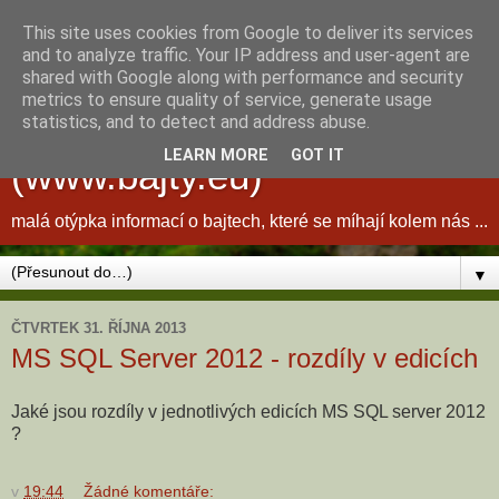
This site uses cookies from Google to deliver its services
and to analyze traffic. Your IP address and user-agent are
shared with Google along with performance and security
metrics to ensure quality of service, generate usage
bajty kolem nás ...
statistics, and to detect and address abuse.
LEARN MORE
GOT IT
(www.bajty.eu)
malá otýpka informací o bajtech, které se míhají kolem nás ...
▼
ČTVRTEK 31. ŘÍJNA 2013
MS SQL Server 2012 - rozdíly v edicích
Jaké jsou rozdíly v jednotlivých edicích MS SQL server 2012
?
v
19:44
Žádné komentáře: