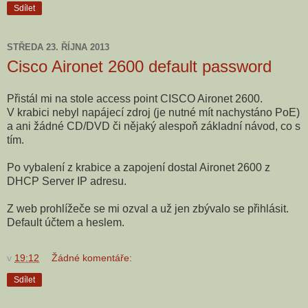
Sdílet
STŘEDA 23. ŘÍJNA 2013
Cisco Aironet 2600 default password
Přistál mi na stole access point CISCO Aironet 2600.
V krabici nebyl napájecí zdroj (je nutné mít nachystáno PoE)
a ani žádné CD/DVD či nějaký alespoň základní návod, co s
tím.
Po vybalení z krabice a zapojení dostal Aironet 2600 z
DHCP Server IP adresu.
Z web prohlížeče se mi ozval a už jen zbývalo se přihlásit.
Default účtem a heslem.
v
19:12
Žádné komentáře:
Sdílet