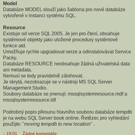
Model
Databáze MODEL slouží jako šablona pro nové databáze
vytvořené v instanci systému SQL.
Resource
Existuje od verze SQL 2005. Je jen pro čtení, obsahuje
systémové objekty jako uložené procedury systémové
funkce atd.
Umožňuje rychle upgradovat verze a odinstalovávat Service
Packy.
Databáze RESOURCE neobsahuje žádná uživatelská data
ani metadata.
Nemusí se tedy pravidelně zálohovat.
Je skrytá, nezobrazuje se v nástroji MS SQL Server
Management Studio.
Soubory databáze se jmenují: mssqlsystemresource.mdf a
mssqlsystemresource.ldf
Podrobný popis přesunu hlavního souboru databáze tempdb
je na webu SQL Server book online. Řetězec pro vyhledání
použijte: "
moving tempdb to new location
" .
v
19:01
Žádné komentáře: