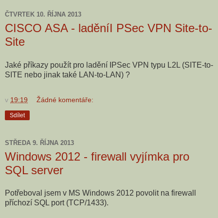
ČTVRTEK 10. ŘÍJNA 2013
CISCO ASA - laděníI PSec VPN Site-to-
Site
Jaké příkazy použít pro ladění IPSec VPN typu L2L (SITE-to-
SITE nebo jinak také LAN-to-LAN) ?
v
19:19
Žádné komentáře:
Sdílet
STŘEDA 9. ŘÍJNA 2013
Windows 2012 - firewall vyjímka pro
SQL server
Potřeboval jsem v MS Windows 2012 povolit na firewall
příchozí SQL port (TCP/1433).