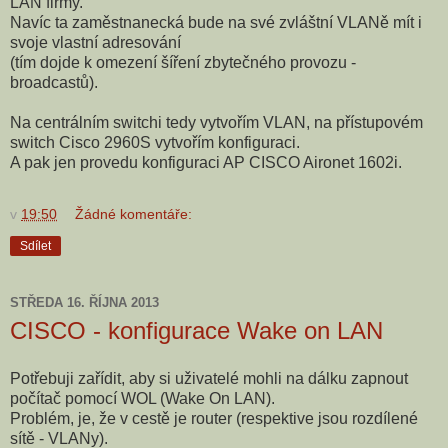
LAN firmy.
Navíc ta zaměstnanecká bude na své zvláštní VLANě mít i
svoje vlastní adresování
(tím dojde k omezení šíření zbytečného provozu -
broadcastů).
Na centrálním switchi tedy vytvořím VLAN, na přístupovém
switch Cisco 2960S vytvořím konfiguraci.
A pak jen provedu konfiguraci AP CISCO Aironet 1602i.
v
19:50
Žádné komentáře:
Sdílet
STŘEDA 16. ŘÍJNA 2013
CISCO - konfigurace Wake on LAN
Potřebuji zařídit, aby si uživatelé mohli na dálku zapnout
počítač pomocí WOL (Wake On LAN).
Problém, je, že v cestě je router (respektive jsou rozdílené
sítě - VLANy).