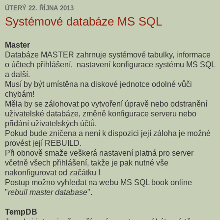
ÚTERÝ 22. ŘÍJNA 2013
Systémové databáze MS SQL
Master
Databáze MASTER zahrnuje systémové tabulky, informace
o účtech přihlášení, nastavení konfigurace systému MS SQL
a další.
Musí by být umístěna na diskové jednotce odolné vůči
chybám!
Měla by se zálohovat po vytvoření úpravě nebo odstranění
uživatelské databáze, změně konfigurace serveru nebo
přidání uživatelských účtů.
Pokud bude zničena a není k dispozici její záloha je možné
provést její REBUILD.
Při obnově smaže veškerá nastavení platná pro server
včetně všech přihlášení, takže je pak nutné vše
nakonfigurovat od začátku !
Postup možno vyhledat na webu MS SQL book online
"
rebuil master database
".
TempDB