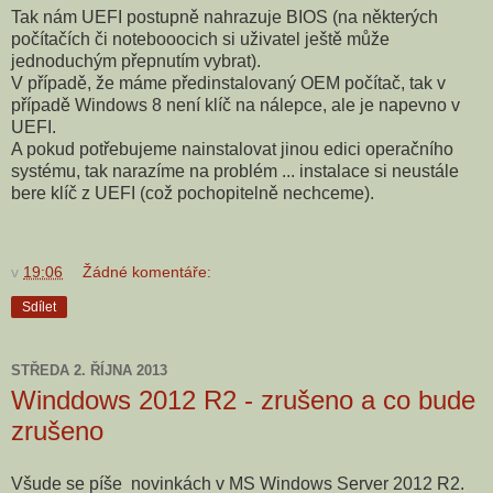
Tak nám UEFI postupně nahrazuje BIOS (na některých
počítačích či notebooocich si uživatel ještě může
jednoduchým přepnutím vybrat).
V případě, že máme předinstalovaný OEM počítač, tak v
případě Windows 8 není klíč na nálepce, ale je napevno v
UEFI.
A pokud potřebujeme nainstalovat jinou edici operačního
systému, tak narazíme na problém ... instalace si neustále
bere klíč z UEFI (což pochopitelně nechceme).
v
19:06
Žádné komentáře:
Sdílet
STŘEDA 2. ŘÍJNA 2013
Winddows 2012 R2 - zrušeno a co bude
zrušeno
Všude se píše novinkách v MS Windows Server 2012 R2.