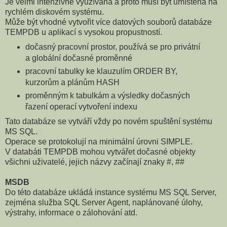
Je velmi intenzivně využívaná a proto musí být umístěna na
rychlém diskovém systému.
Může být vhodné vytvořit více datových souborů databáze
TEMPDB u aplikací s vysokou propustností.
dočasný pracovní prostor, používá se pro privátní
a globální dočasné proměnné
pracovní tabulky ke klauzulím ORDER BY,
kurzorům a plánům HASH
proměnným k tabulkám a výsledky dočasných
řazení operací vytvoření indexu
Tato databáze se vytváří vždy po novém spuštění systému
MS SQL.
Operace se protokolují na minimální úrovni SIMPLE.
V databáti TEMPDB mohou vytvářet dočasné objekty
všichni uživatelé, jejich názvy začínají znaky #, ##
MSDB
Do této databáze ukládá instance systému MS SQL Server,
zejména služba SQL Server Agent, naplánované úlohy,
výstrahy, informace o zálohování atd.