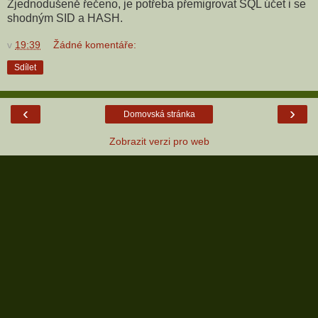
Zjednodušeně řečeno, je potřeba přemigrovat SQL účet i se
shodným SID a HASH.
v
19:39
Žádné komentáře:
Sdílet
‹
›
Domovská stránka
Zobrazit verzi pro web