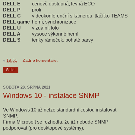
DELL E
cenově dostupná, levná ECO
DELL P
profi
DELL C
videokonferenční s kamerou, tlačítko TEAMS
DELL game
herní, synchronizace
DELL U
vizuální, foto
DELL A
vysoce výkonné herní
DELL S
tenký rámeček, bohaté barvy
v
19:51
Žádné komentáře:
Sdílet
SOBOTA 28. SRPNA 2021
Windows 10 - instalace SNMP
Ve Windows 10 již nelze standardní cestou instalovat
SNMP.
Firma Microsoft se rozhodla, že již nebude SNMP
podporovat (pro desktopové systémy).