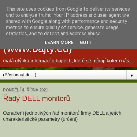
This site uses cookies from Google to deliver its services
and to analyze traffic. Your IP address and user-agent are
shared with Google along with performance and security
metrics to ensure quality of service, generate usage
bajty kolem nás ...
statistics, and to detect and address abuse.
LEARN MORE
GOT IT
(www.bajty.eu)
malá otýpka informací o bajtech, které se míhají kolem nás ...
▼
PONDĚLÍ 4. ŘÍJNA 2021
Řady DELL monitorů
Označení jednotlivých řad monitorů firmy DELL a jejich
charakteristické parametry (určení)