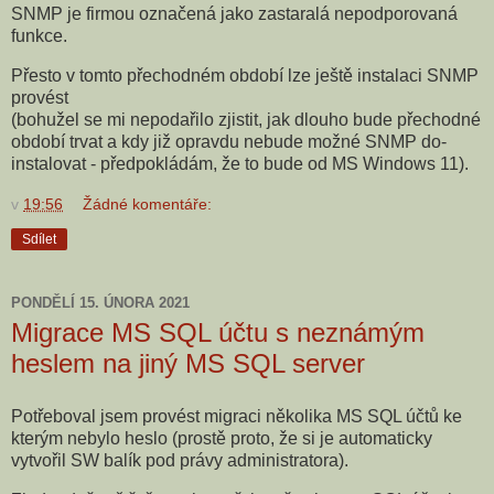
SNMP je firmou označená jako zastaralá nepodporovaná
funkce.
Přesto v tomto přechodném období lze ještě instalaci SNMP
provést
(bohužel se mi nepodařilo zjistit, jak dlouho bude přechodné
období trvat a kdy již opravdu nebude možné SNMP do-
instalovat - předpokládám, že to bude od MS Windows 11).
v
19:56
Žádné komentáře:
Sdílet
PONDĚLÍ 15. ÚNORA 2021
Migrace MS SQL účtu s neznámým
heslem na jiný MS SQL server
Potřeboval jsem provést migraci několika MS SQL účtů ke
kterým nebylo heslo (prostě proto, že si je automaticky
vytvořil SW balík pod právy administratora).