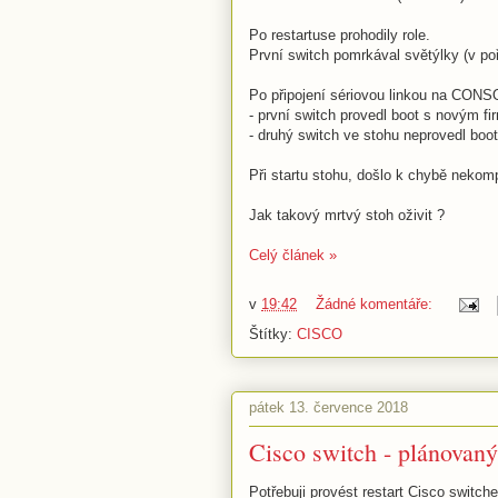
Po restartuse prohodily role.
První switch pomrkával světýlky (v po
Po připojení sériovou linkou na CONSOL
- první switch provedl boot s novým f
- druhý switch ve stohu neprovedl boo
Při startu stohu, došlo k chybě nekomp
Jak takový mrtvý stoh oživit ?
Celý článek »
v
19:42
Žádné komentáře:
Štítky:
CISCO
pátek 13. července 2018
Cisco switch - plánovaný 
Potřebuji provést restart Cisco switch