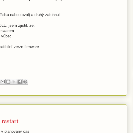
řádku nabootoval) a druhý zatuhnul
E, jsem zjistil, že:
irmwarem
t vůbec
atibilní verze firmware
restart
e v plánovaný čas.