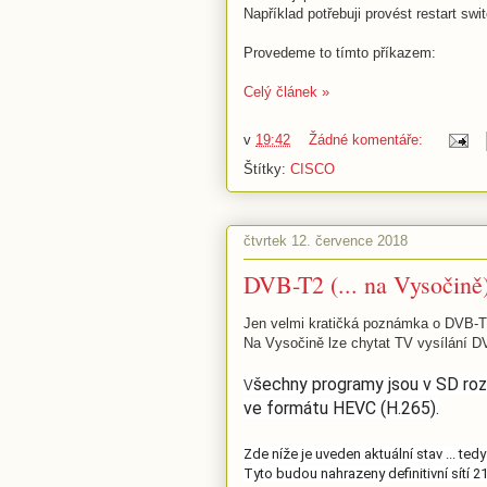
Například potřebuji provést restart swi
Provedeme to tímto příkazem:
Celý článek »
v
19:42
Žádné komentáře:
Štítky:
CISCO
čtvrtek 12. července 2018
DVB-T2 (... na Vysočině
Jen velmi kratičká poznámka o DVB-T .
Na Vysočině lze chytat TV vysílání DV
šechny programy jsou v SD roz
V
ve formátu HEVC (H.265).
Zde níže je uveden aktuální stav ... t
Tyto budou nahrazeny definitivní sítí 2