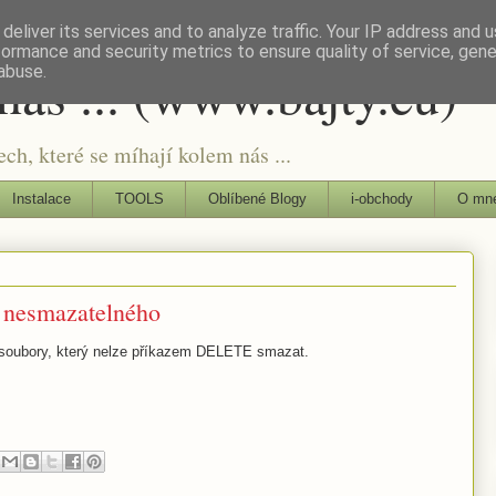
deliver its services and to analyze traffic. Your IP address and 
formance and security metrics to ensure quality of service, gen
nás ... (www.bajty.eu)
abuse.
ch, které se míhají kolem nás ...
Instalace
TOOLS
Oblíbené Blogy
i-obchody
O mne
 nesmazatelného
se soubory, který nelze příkazem DELETE smazat.