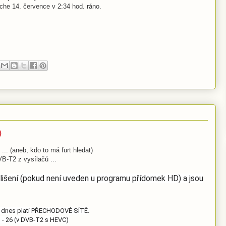
tche 14. července v 2:34 hod. ráno.
)
.. (aneb, kdo to má furt hledat)
B-T2 z vysílačů ...
lišení (pokud není uveden u programu přídomek HD) a jsou
edy dnes platí PŘECHODOVÉ SÍTĚ.
1 - 26 (v DVB-T2 s HEVC)