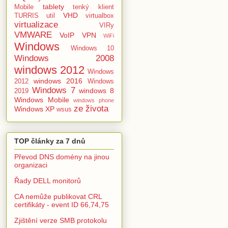
tablety
Mobile
tenký klient
VHD
TURRIS
util
virtualbox
virtualizace
VIRy
VMWARE
VoIP
VPN
WiFi
Windows
Windows 10
Windows 2008
windows 2012
Windows
windows 2016
2012
Windows
Windows 7
windows 8
2019
Windows Mobile
windows phone
ze života
Windows XP
wsus
TOP články za 7 dnů
Převod DNS domény na jinou
organizaci
Řady DELL monitorů
CA nemůže publikovat CRL
certifikáty - event ID 66,74,75
Zjištění verze SMB protokolu