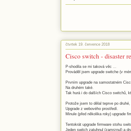
čtvrtek 19. července 2018
Cisco switch - disaster r
P-shodila se mi taková věc ...
Prováděl jsem upgrade switche (v mé
Prvním upgrade na samostatném Cisco
Na druhém také.
Tak hurá i do dalších Cisco switchů, k
Protože jsem to dělal teprve po druhé,
Upgrade z webového prostředí.
Minule (před několika roky) upgrade f
Tentokrát upgrade firmware stohu swi
Jeden switch zatuhnul (zamrznul) a dr