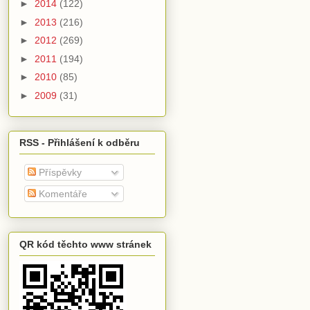
►
2014
(122)
►
2013
(216)
►
2012
(269)
►
2011
(194)
►
2010
(85)
►
2009
(31)
RSS - Přihlášení k odběru
Příspěvky
Komentáře
QR kód těchto www stránek