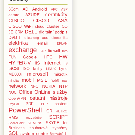
AD
Android
3Com
APC
ASP
certifikáty
AZURE
astaro
CISCO
CISCO ASA
CISCO WiFi
cluster
cloud
CO
DELL
digitální podpis
JE
CRM
DVB-T
eee
e-learning
ekonomika
elektrika
email
EPLAN
exchange
firewall
FAR
foto
HW
Google
HTC
FUN
HYPER-V
Internet
IIS
IS
iSCSI
ISO
knihy
Lync
LINUX
microsoft
MD300i
mikrotik
mobil
MSIE
n560
minolta
nas
network
NOKIA
NTP
NFC
Office
OnLine služby
NUC
ostatní nástroje
OpenVPN
PDF
posters
PayPal
PHP
PowerShell
QR
RETRO
SCRIPT
RMS
rozvaděče
SKYPE for
SharePoint
SIEMENS
Business
souborové systémy
SQL
system center
T-
šifrování