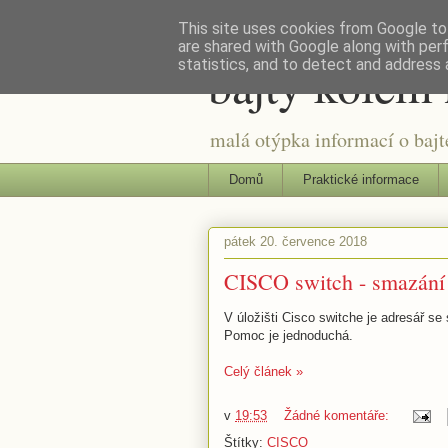
This site uses cookies from Google to 
are shared with Google along with per
bajty kolem 
statistics, and to detect and address 
malá otýpka informací o bajte
Domů
Praktické informace
pátek 20. července 2018
CISCO switch - smazání
V úložišti Cisco switche je adresář 
Pomoc je jednoduchá.
Celý článek »
v
19:53
Žádné komentáře:
Štítky:
CISCO