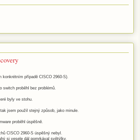
ecovery
m konkrétním případě CISCO 2960-S).
 switch proběhl bez problémů.
teré byly ve stohu.
 tak jsem použil stejný způsob, jako minule.
irmware proběhl úspěšně.
tchů CISCO 2960-S úspěšný nebyl.
uhý si vesele dál pomrkával světýlky.