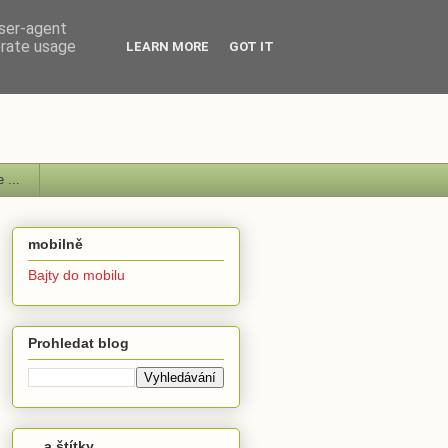
user-agent
erate usage
LEARN MORE
GOT IT
 ...
mobilně
Bajty do mobilu
Prohledat blog
... a štítky