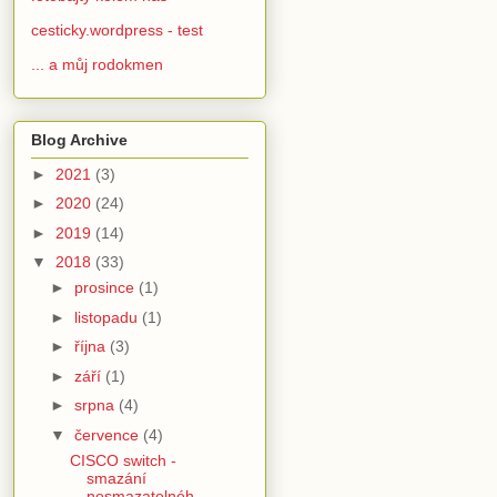
cesticky.wordpress - test
... a můj rodokmen
Blog Archive
►
2021
(3)
►
2020
(24)
►
2019
(14)
▼
2018
(33)
►
prosince
(1)
►
listopadu
(1)
►
října
(3)
►
září
(1)
►
srpna
(4)
▼
července
(4)
CISCO switch -
smazání
nesmazatelnéh